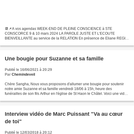
📆📌A vos agendas WEEK-END DE PLEINE CONSCIENCE à STE
CONSCORCE 9 & 10 mars 2024 LA PAROLE JUSTE ET L'ECOUTE
BIENVEILLANTE au service de la RELATION En présence de Eliane REGIS
Enseignante du Dharma et formatrice à la Communication Non Violente Les
inscriptions...
Une bougie pour Suzanne et sa famille
Publié le 16/06/2021 à 20:29
Par
Chemindeveil
Chère Sangha, Nous vous proposons d'allumer une bougie pour soutenir
notre amie Suzanne et sa famille vendredi 18/06 à 15h, heure des
funérailles de son fils Arthur en l'église de St Haon le Châtel. Voici une vidéo
du témoignage de Suzanne lors de la...
Interview vidéo de Marc Puissant "Va au cœur
de toi"
Publié le 12/03/2018 à 20:12