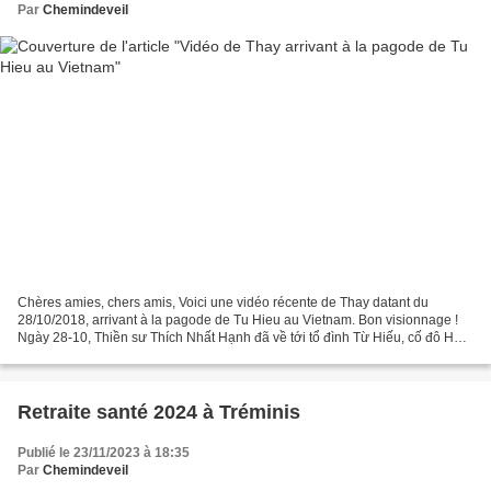
Par
Chemindeveil
Chères amies, chers amis, Voici une vidéo récente de Thay datant du
28/10/2018, arrivant à la pagode de Tu Hieu au Vietnam. Bon visionnage !
Ngày 28-10, Thiền sư Thích Nhất Hạnh đã về tới tổ đình Từ Hiếu, cố đô Huế.
Hiện diện cung đón Thiền sư tại chùa...
Retraite santé 2024 à Tréminis
Publié le 23/11/2023 à 18:35
Par
Chemindeveil