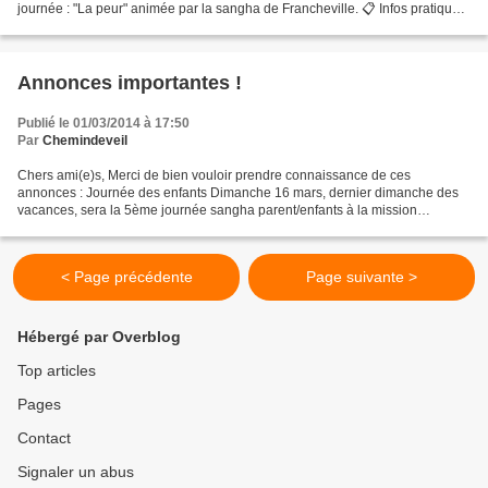
journée : "La peur" animée par la sangha de Francheville. 📋 Infos pratiques
Accueil dès 9h30 Début de la pratique...
Annonces importantes !
Publié le 01/03/2014 à 17:50
Par
Chemindeveil
Chers ami(e)s, Merci de bien vouloir prendre connaissance de ces
annonces : Journée des enfants Dimanche 16 mars, dernier dimanche des
vacances, sera la 5ème journée sangha parent/enfants à la mission
africaine à Chaponost ! Merci d'inscrire vos enfants...
< Page précédente
Page suivante >
Hébergé par Overblog
Top articles
Pages
Contact
Signaler un abus