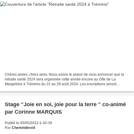
Chères amies, chers amis, Nous avons le plaisir de vous annoncer que la
retraite santé 2024 sera organisée cette année encore au Gîte de La
Margelière à Tréminis du 22 au 29 août 2024. Les inscriptions seront
possibles courant mai 2024. Sylvie et Christèle...
Stage "Joie en soi, joie pour la terre " co-animé
par Corinne MARQUIS
Publié le 05/05/2022 à 20:39
Par
Chemindeveil