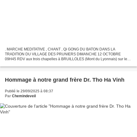
. MARCHE MEDITATIVE , CHANT , Qi GONG DU BATON DANS LA
TRADITION DU VILLAGE DES PRUNIERS DIMANCHE 12 OCTOBRE
09H45 RDV aux trois chapelles à BRUILLOLES (Mont du Lyonnais) sur le
GPS « les 3 chapelles BRULLIOLES» Covoiturage conseillé. Parking sur
place.Pique...
Hommage à notre grand frère Dr. Tho Ha Vinh
Publié le 29/09/2025 à 08:37
Par
Chemindeveil