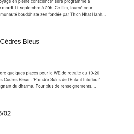
"Voyage en pleine conscience" sera programmé à
rdi 11 septembre à 20h. Ce film, tourné pour
communauté bouddhiste zen fondée par Thich Nhat Hanh...
 Cèdres Bleus
core quelques places pour le WE de retraite du 19-20
Cèdres Bleus : ‘Prendre Soins de l’Enfant Intérieur‘
ignant du dharma. Pour plus de renseignements,...
6/02