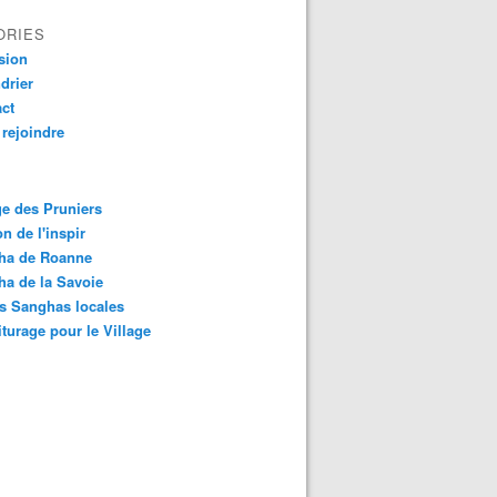
ORIES
sion
drier
ct
rejoindre
ge des Pruniers
n de l'inspir
ha de Roanne
a de la Savoie
s Sanghas locales
turage pour le Village