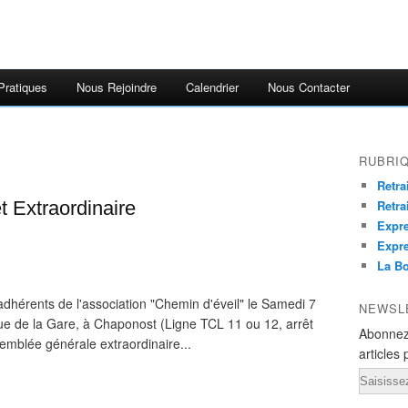
Pratiques
Nous Rejoindre
Calendrier
Nous Contacter
RUBRI
Retra
t Extraordinaire
Retra
Expre
Expre
La Bo
dhérents de l'association "Chemin d'éveil" le Samedi 7
NEWSL
ue de la Gare, à Chaponost (Ligne TCL 11 ou 12, arrêt
Abonnez
ssemblée générale extraordinaire...
articles 
Email