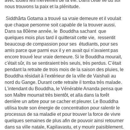
avec toutes les merveilles de la vie. Dans cette île du soi
nous trouvons la paix et la plénitude.
Siddhârta Gotama a trouvé sa vraie demeure et il voulait
que chaque personne soit capable de la trouver aussi.
Dans sa 80ème année, le Bouddha sachant que
quelques mois plus tard il quitterait cette vie, ressentit
beaucoup de compassion pour ses étudiants, pour ses
amis parce que parmi eux il y en avait qui n'avaient pas
encore trouvé leur vraie demeure. Si le Bouddha mourait,
c'était sûr, ils se sentiraient très seuls, très perdus. C'était
pendant la retraite de trois mois de la saison des pluies, le
Bouddha résidait à l'extérieur de la ville de Vaishali au
nord du Gange. Durant cette retraite il tomba très malade.
L'intendant du Bouddha, le Vénérable Ananda pensa que
son Maître mourrait très bientôt, et alla dans la forêt
derrière un arbre pour se cacher et pleurer. Le Bouddha
utilisa toute son énergie de concentration pour ralentir le
processus de sa maladie et pour trouver la force de vivre
quelques semaines de plus afin de pouvoir ainsi retourner
dans sa ville natale, Kapilavastu, et y mourir paisiblement.