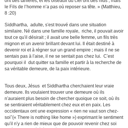
ont des tanières, et les oiseaux du ciel ont des nids ; mais
le Fils de l’homme n’a pas où reposer sa tête. » (Matthieu,
8 :20)
Siddhartha, adulte, s'est trouvé dans une situation
similaire. Né dans une famille royale, riche, il pouvait avoir
tout ce qu'il désirait ; il avait une belle femme, un fils très
mignon et un avenir brillant devant lui. Il était destiné à
devenir roi et à régner sur un grand empire ; mais il ne se
sentais pas à l'aise, il ne se sentait pas chez lui. C'est
pourquoi il dut quitter sa famille et partir à la recherche de
sa véritable demeure, de la paix intérieure.
Tous deux, Jésus et Siddhartha cherchaient leur vraie
demeure. Ils voulaient trouver une demeure où ils
n'auraient plus besoin de chercher quoique ce soit, où ils
se sentiraient véritablement chez eux et en paix. Les
occidentaux ont une expression « rien ne vaut son chez-
soi"(« There is nothing like home ») exprimant le sentiment
qu'il n'y a rien de mieux que de pouvoir revenir chez soi