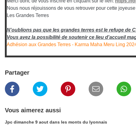
Merci donc de vous inscrire en cliquant sur le lien:
https://f
Nous nous réjouissons de vous retrouver pour cette joyeuse
Les Grandes Terres
N'oublions pas que les grandes terres est le refuge de C
Vous avez la possibilité de soutenir ce lieu d'accueil ma
Adhésion aux Grandes Terres - Karma Maha Meru Ling 2024-
Partager
Vous aimerez aussi
Jpc dimanche 9 aout dans les monts du lyonnais