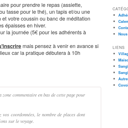
ire pour prendre le repas (assiette,
CATÉG
/ou tasse pour le thé), un tapis et/ou une
Adhé
n et votre coussin ou banc de méditation
Calen
es épaisses en hiver.
Conta
our la journée (5€ pour les adhérents à
Nous 
mais pensez à venir en avance si
s'inscrire
LIENS
lieux
car la pratique débutera à 10h
Villa
Maiso
Sang
Sangh
Autre
Covoi
a zone commentaire en bas de cette page pour
ez vos coordonnées, le nombre de places dont
ions sur le voyage.