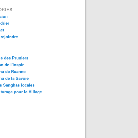
ORIES
sion
drier
ct
rejoindre
ge des Pruniers
n de l'inspir
ha de Roanne
a de la Savoie
s Sanghas locales
turage pour le Village