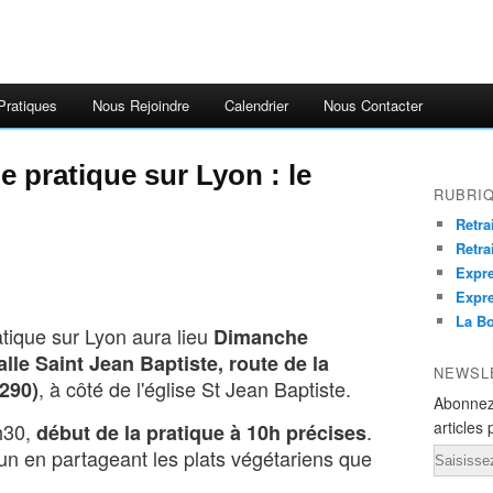
Pratiques
Nous Rejoindre
Calendrier
Nous Contacter
e pratique sur Lyon : le
RUBRI
Retra
Retra
Expre
Expre
La Bo
tique sur Lyon aura lieu
Dimanche
alle Saint Jean Baptiste, route de la
NEWSL
, à côté de l'église St Jean Baptiste.
290)
Abonnez
articles 
h30,
.
début de la pratique à 10h précises
n en partageant les plats végétariens que
Email